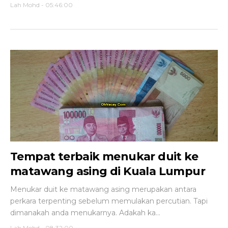
Lah Mohd
-
05:46:00
Tempat terbaik menukar duit ke
matawang asing di Kuala Lumpur
Menukar duit ke matawang asing merupakan antara
perkara terpenting sebelum memulakan percutian. Tapi
dimanakah anda menukarnya. Adakah ka...
Lah Mohd
-
08:32:00