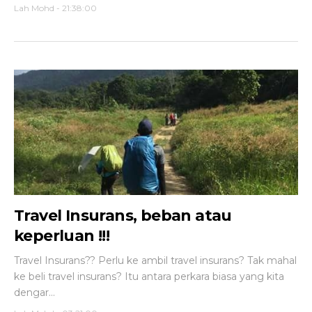
Lah Mohd
-
21:38:00
Travel Insurans, beban atau
keperluan !!!
Travel Insurans?? Perlu ke ambil travel insurans? Tak mahal
ke beli travel insurans? Itu antara perkara biasa yang kita
dengar...